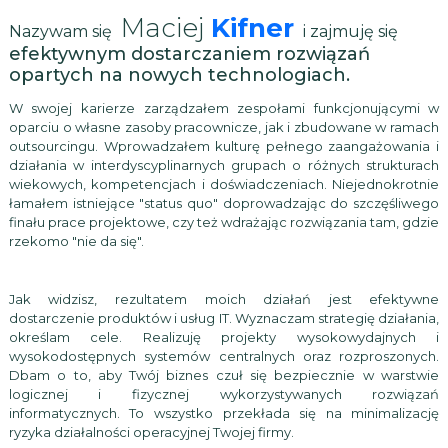
Maciej
Kifner
Nazywam się
i zajmuję się
efektywnym dostarczaniem rozwiązań
opartych na nowych technologiach.
W swojej karierze zarządzałem zespołami funkcjonującymi w
oparciu o własne zasoby pracownicze, jak i zbudowane w ramach
outsourcingu. Wprowadzałem kulturę pełnego zaangażowania i
działania w interdyscyplinarnych grupach o różnych strukturach
wiekowych, kompetencjach i doświadczeniach. Niejednokrotnie
łamałem istniejące "status quo" doprowadzając do szczęśliwego
finału prace projektowe, czy też wdrażając rozwiązania tam, gdzie
rzekomo "nie da się".
Jak widzisz, rezultatem moich działań jest efektywne
dostarczenie produktów i usług IT. Wyznaczam strategię działania,
określam cele. Realizuję projekty wysokowydajnych i
wysokodostępnych systemów centralnych oraz rozproszonych.
Dbam o to, aby Twój biznes czuł się bezpiecznie w warstwie
logicznej i fizycznej wykorzystywanych rozwiązań
informatycznych. To wszystko przekłada się na minimalizację
ryzyka działalności operacyjnej Twojej firmy.