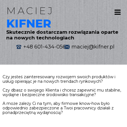
MACIEJ
KIFNER
Skutecznie dostarczam rozwiązania oparte
na nowych technologiach
+48 601-434-056
maciej@kifner.pl
Czy jesteś zainteresowany rozwojem swoich produktów i
usług opierając je na nowych trendach rynkowych?
Czy dbasz o swojego Klienta i chcesz zapewnić mu stabilne,
wydajne i bezpieczne środowisko transakcyjne?
A może zależy Ci na tym, aby firmowe know-how było
odpowiednio zabezpieczone a Twoi pracownicy działali z
ponadprzeciętną wydajnością?